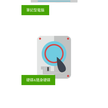
筆記型電腦
硬碟&隨身硬碟