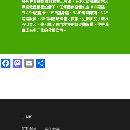
擁有專業硬碟資料救援工程師，在100級無塵環境及
專業救援精密設備下，任何儲存設備包含HHD硬碟、
FLASH記憶卡、USB隨身碟、RAID磁碟陣列、NAS
網路設備，SSD固態硬碟皆可救援，近期由於手機及
PAD普及，也引進了專門救援的軟硬體設備，使得鴻
華成為多元化的救援公司。
Facebook
Mastodon
Email
分
享
LINK
關於鴻華
案例分享