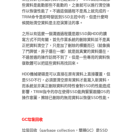
些資料是能動那些不能動的，之後就可以進行清空操
作以恢復性能了。不過這個過程不是馬上就完成的，
TRIM命令是即時發送到SSD主控中的，但是什麼時
候開始清空資料是主控演算法的事。
之所以有這麼一個溝通過程還是跟SSD與HDD的讀
寫方式不同有關，首先作業系統的刪除資料並不是真
正把資料清空了，只是加了刪除的標籤而已（就像摘
了門牌號，房子還在一樣）就是說真實的資料還在，
不過普通的操作訪問不到了，但是一些專用的資料恢
復軟體可以把這些資料再找回來。
HDD機械硬碟是可以直接在原有資料上直接覆蓋，但
是SSD不行，必須要清空原有資料才能寫入新資料，
而系統並非真正刪除資料的特性會對SSD的性能造成
影響，TRIM指令的存在使得SSD能夠緊緊跟隨OS的
操作意圖，擦除已刪除的無用資料以恢復SSD性能。
GC垃圾回收
垃圾回收（garbage collection，簡稱GC）是SSD