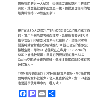
恢復性能的另一大秘笈，這個主要跟廠商所用的主控
有關，其意義就跟字面意思一樣，通過清理無用的垃
圾資料保持SSD性能如新。
現在的SSD大都是利用TRIM和閒置GC相輔相成工作
的，當用戶刪除或者修改檔時，系統就會發送TRIM
指令告訴SSD那部分資料可以刪掉了，然後SSD在
閒置時就會對這部分區域進行GC騰出空白的快閃記
憶體空間，即時GC功能現在在啟用SLC Cache的
SSD上會比較明顯，畢竟它們要快速的騰出SLC
Cache空間給後續的資料，這樣才能確保SSD擁有高
速的寫入。
TRIM指令通知給SSD的可刪除資料越多，GC操作需
要轉移的資料就越少，寫入量也會減少，對SSD來說
也是延長使用壽命的一種方式。
Facebook
Mastodon
Email
分
享