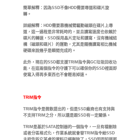
簡單解釋：因為SSD不像HDD需要尋道和碟片旋
轉。
詳細解釋：HDD需要靠機械臂驅動磁頭在碟片上尋
道，這一過程是非常耗時的，並且讀寫速度也依賴於
碟片的轉速，SSD採用晶片定址和讀寫，沒有機械結
構（磁頭和碟片）的運動，尤其是隨機讀寫相比機械
硬碟來說幾乎是瞬間完成的。
此外，現在的SSD都支援TRIM指令與GC垃圾回收功
能，在這兩個指令的守護下可以確保你的SSD裡面即
使寫入得再多東西也不會輕易掉速。
TRIM指令
TRIM指令是微軟提出的，但是SSD廠商也有支持與
不支持TRIM之分，所以還是跟SSD有一定關係。
TRIM是基於SATA控制器的一個指令，一旦有檔刪除
或者分區格式化，作業系統就會發TRIM指令給SSD
主控告訴它某處的資料已經刪除了，SSD因而知道那